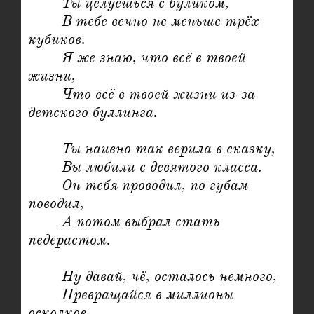
	Ты целуешься с буликом,

	В тебе вечно не меньше трёх 
кубиков.

	Я же знаю, что всё в твоей 
жизни,

	Что всё в твоей жизни из-за 
детского буллинга.

	Ты наивно так верила в сказку,

	Вы любили с девятого класса.

	Он тебя проводил, по губам 
поводил,

	А потом выбрал стать 
педерастом.

	Ну давай, чё, осталось немного,

	Превращайся в миллионы 
осколков,
