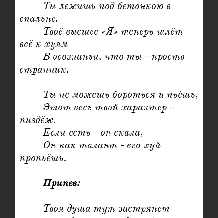
	Ты лежишь под бетонкою в 
спальне.

	Твоё высшее «Я» теперь шлёт 
всё к хуям

	В осознаньи, что ты - просто 
странник.

	Ты не можешь бороться и пьёшь,

	Этот весь твой характер - 
пиздёж.

	Если есть - он скала,

	Он как талант - его хуй 
пропьёшь.

Припев:
	Твоя душа тут застрянет 